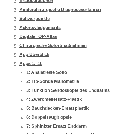
Erstoperationen
Kinderchirurgische Diagnoseverfahren
Schwerpunkte
Acknowledgements
Digitaler OP-Atlas
Chirurgische Sofortmaßnahmen
App Überblick
Apps 1...18
1: Analatresie Sono
2: Tip-Sonde Manometrie
3: Funktion Sendoskopie des Enddarms
4: Zwerchfellersatz-Plastik
5: Bauchdecken-Ersatzplastik
6: Doppelsaugbiopsie
7: Sphinkter Ersatz Enddarm