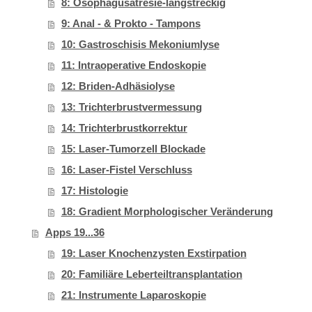
8: Ösophagusatresie-langstreckig
9: Anal - & Prokto - Tampons
10: Gastroschisis Mekoniumlyse
11: Intraoperative Endoskopie
12: Briden-Adhäsiolyse
13: Trichterbrustvermessung
14: Trichterbrustkorrektur
15: Laser-Tumorzell Blockade
16: Laser-Fistel Verschluss
17: Histologie
18: Gradient Morphologischer Veränderung
Apps 19...36
19: Laser Knochenzysten Exstirpation
20: Familiäre Leberteiltransplantation
21: Instrumente Laparoskopie