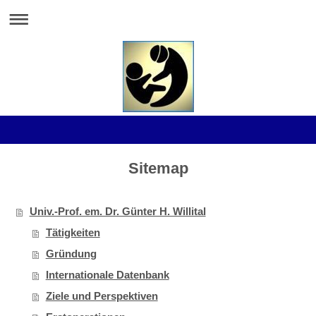
Sitemap
Univ.-Prof. em. Dr. Günter H. Willital
Tätigkeiten
Gründung
Internationale Datenbank
Ziele und Perspektiven